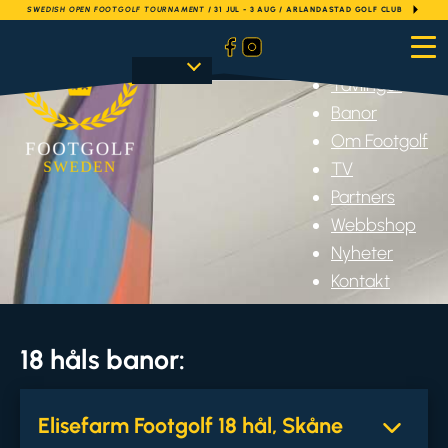
SWEDISH OPEN FOOTGOLF TOURNAMENT
/ 31 JUL - 3 AUG / ARLANDASTAD GOLF CLUB
Hem
Tävlingar
Banor
Om Footgolf
TV
Partners
Webbshop
Nyheter
Kontakt
18 håls banor:
Elisefarm Footgolf 18 hål, Skåne